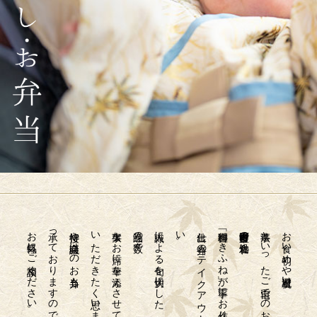
お気軽にご相談ください。
承っておりますので、
接待や会議向けのお弁当も
いただきたく思います。
大事なお席に華を添えさせて
逸品の数々で、
職人による旬を大切にした
。
「御料理 きふね」が丁寧にお作りする
豊田市喜多町の和食処
法事といったご自宅でのお集まりには、
お食い初めや還暦祝い、