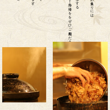
仕出し
弁当の
テ
イ
ク
ア
ウ
ト
・持ち
帰り
を
を
ぜ
ひ
ご
利用く
だ
さ
い