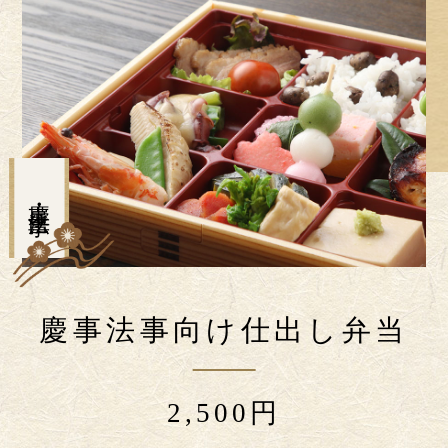
慶事・法事に
慶事法事向け仕出し弁当
2,500円